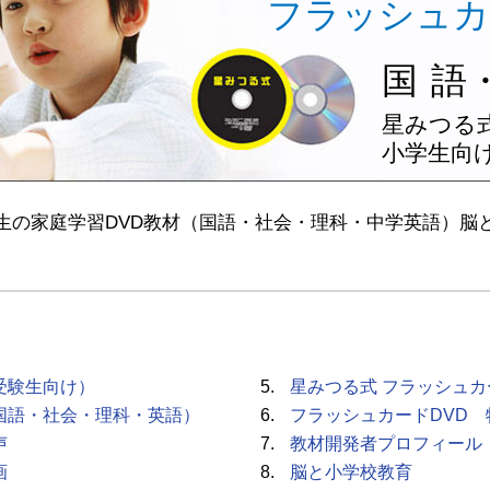
フラッシュカ
国
語
星みつる式
小学生向け
生の
家庭学習DVD教材
（国語・社会・理科・中学英語）
脳
受験生向け）
5.
星みつる式 フラッシュカ
国語・社会・理科・英語）
6.
フラッシュカードDVD 
声
7.
教材開発者プロフィール
画
8.
脳と小学校教育