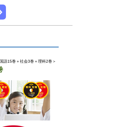
国語15巻＋社会3巻＋理科2巻＞
巻