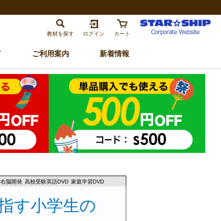
教材を探す
ログイン
カート
ド
ご利用案内
新着情報
右脳開発
高校受験英語DVD
家庭学習DVD
指す小学生の