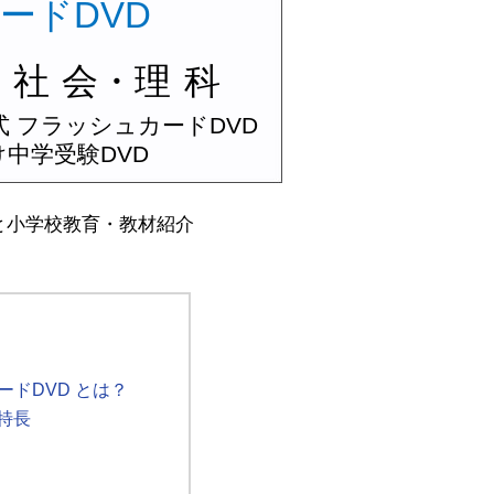
ードDVD
・
社
会・
理
科
 フラッシュカードDVD
中学受験DVD
と小学校教育・教材紹介
ードDVD とは？
特長