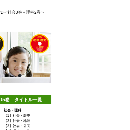
D＜社会3巻＋理科2巻＞
VD5巻 タイトル一覧
社会・理科
【1】社会・歴史
【2】社会・地理
【3】社会・公民