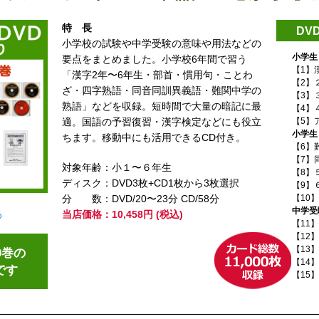
特長
DV
小学校の試験や中学受験の意味や用法などの
小学生
要点をまとめました。小学校6年間で習う
【1】
「漢字2年〜6年生・部首・慣用句・ことわ
【2】
ざ・四字熟語・同音同訓異義語・難関中学の
【3】
熟語」などを収録。短時間で大量の暗記に最
【4】
適。国語の予習復習・漢字検定などにも役立
【5】
小学生
ちます。移動中にも活用できるCD付き。
【6】
【7】
対象年齢：小１〜６年生
【8】
ディスク：DVD3枚+CD1枚から3枚選択
【9】
分
数：DVD/20〜23分 CD/58分
【10
中学受
ら
当店価格：10,458円 (税込)
【11
【12
【13
0巻の
【14
です
【15