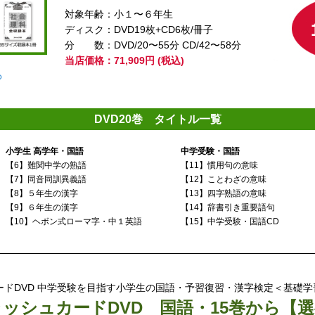
対象年齢：小１〜６年生
ディスク：DVD19枚+CD6枚/冊子
分
数：DVD/20〜55分 CD/42〜58分
当店価格：71,909円 (税込)
ら
DVD20巻 タイトル一覧
小学生 高学年・国語
中学受験・国語
【6】難関中学の熟語
【11】慣用句の意味
【7】同音同訓異義語
【12】ことわざの意味
【8】５年生の漢字
【13】四字熟語の意味
【9】６年生の漢字
【14】辞書引き重要語句
【10】ヘボン式ローマ字・
中１英語
【15】中学受験・国語CD
ドDVD 中学受験を目指す小学生の国語・予習復習・漢字検定＜基礎学
ラッシュカードDVD
国語・15巻から【選