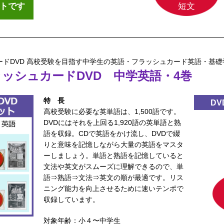
ットです
短文
ドDVD 高校受験を目指す中学生の英語・フラッシュカード英語・基礎
ラッシュカードDVD
中学英語・4巻
特長
D
高校受験に必要な英単語は、1,500語です。
DVDにはそれを上回る1,920語の英単語と熟
語を収録。CDで英語をかけ流し、DVDで綴
りと意味を記憶しながら大量の英語をマスタ
ーしましょう。単語と熟語を記憶していると
文法や英文がスムーズに理解できるので、単
語⇒熟語⇒文法⇒英文の順が最適です。リス
ニング能力を向上させるために速いテンポで
収録しています。
対象年齢：小４〜中学生