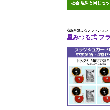
社会 理科と同じセ
右脳を鍛えるフラッシュカー
星みつる式 フ