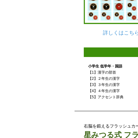
詳しくはこち
小学生 低学年・国語
【1】漢字の部首
【2】２年生の漢字
【3】３年生の漢字
【4】４年生の漢字
【5】アクセント辞典
右脳を鍛えるフラッシュカー
星みつる式 フ