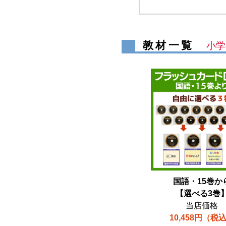
教材一覧
小学
国語・15巻か
【選べる3巻
当店価格
10,458円（税