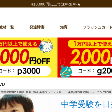
¥10,000円以上で送料無料★
教材一覧
発達障害
知育
フラッシュカー
VD
中学受験DVD
国語
社会
理科
英語フラッシュカード
英単語DVD
右脳トレーニングDVD
中学受験を目