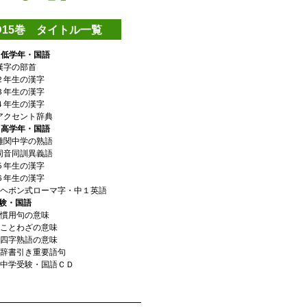
D15巻 タイトル一覧
 低学年・国語
漢字の部首
２年生の漢字
３年生の漢字
４年生の漢字
アクセント辞典
 高学年・国語
難関中学の熟語
同音同訓異義語
５年生の漢字
６年生の漢字
】ヘボン式ローマ字・
中１英語
験・国語
】慣用句の意味
】ことわざの意味
】四字熟語の意味
】辞書引き重要語句
】中学受験・国語ＣＤ