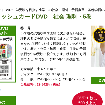
ドDVD 中学受験を目指す小学生の社会・理科・予習復習・基礎学習DV
ラッシュカードDVD
社会 理科・5巻
特長
小学校の試験や中学受験に欠かせない社会と
理科の要点を簡潔な短文にまとめて収録。短
文なので理解しやすく暗記しやすいのが特長
です。歴史・公民・地理・化学・生物の予習
復習や中学受験に役立ちます。移動中にも活
用できるCD付き。（2015年11月改訂版）
対象年齢：小４〜６年生
ディスク：DVD5枚+CD5枚/冊子
分
数：DVD/各50〜55分 CD/各42〜50
D
当店価格：29,842円 (税込)
ら
DVD１枚に
巻の
500以上の