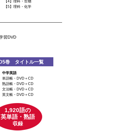
【4】理科・生物
【5】理科・化学
学習DVD
VD5巻 タイトル一覧
中学英語
単語帳・DVD＋CD
熟語帳・DVD＋CD
文法帳・DVD＋CD
英文帳・DVD＋CD
1,920語の
英単語・熟語
収録