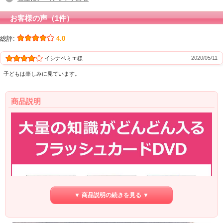
お客様の声（1件）
総評:
4.0
2020/05/11
イシナベミエ様
子どもは楽しみに見ています。
商品説明
▼ 商品説明の続きを見る ▼