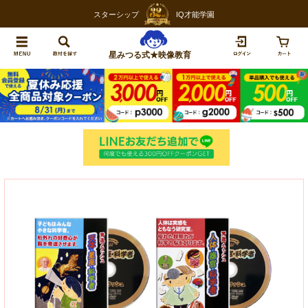
スターシップ
IQ才能学園
星みつる式★映像教育