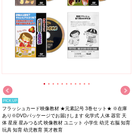
PICK UP
フラッシュカード映像教材 ★元素記号 3巻セット★ ※在庫
あり※DVDパッケージでお届けします 化学式 人体 器官 天
体 星座 星みつる式 映像教材 ユニット 小学生 幼児 右脳 知育
玩具 知育 幼児教育 英才教育