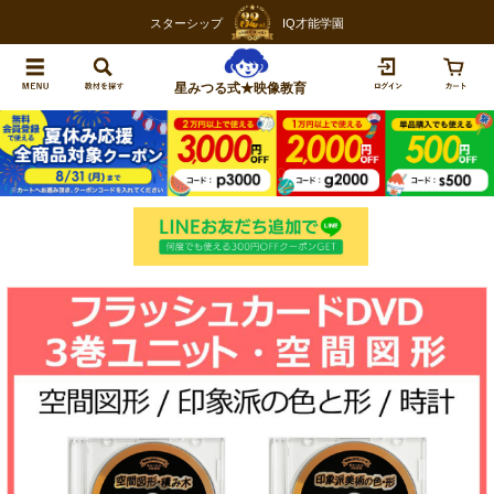
スターシップ
IQ才能学園
星みつる式★映像教育