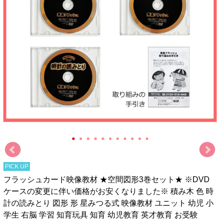
PICK UP
フラッシュカード映像教材 ★空間図形3巻セット★ ※DVD
ケースの変更に伴い価格がお安くなりました※ 積み木 色 時
計の読みとり 図形 形 星みつる式 映像教材 ユニット 幼児 小
学生 右脳 学習 知育玩具 知育 幼児教育 英才教育 お受験