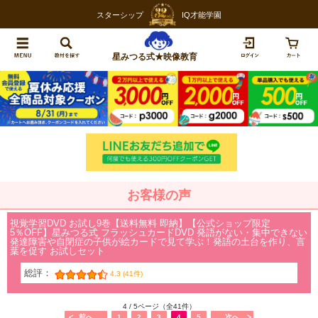
スターシップ
IQ才能学園
星みつる式★映像教育
お客様の声
視覚学習DVD お試し9巻【送料無料 即納】【公式ショップ限定
5％OFF】星みつる式 フラッシュカードDVD 発語がない・集中できない
発達障害や自閉症の子供が絵カードで見て学ぶ！発語の土台を作り、言
葉を促す お試しセット
総評：
4.3 (41件)
4 / 5ページ（全41件）
前へ
1
2
3
4
5
次へ