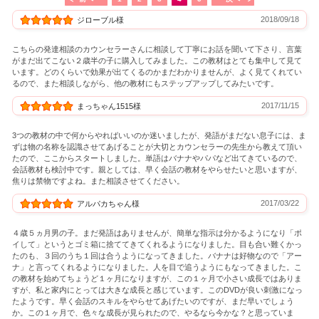
2018/09/18
ジローブル様
こちらの発達相談のカウンセラーさんに相談して丁寧にお話を聞いて下さり、言葉
がまだ出てこない２歳半の子に購入してみました。この教材はとても集中して見て
います。どのくらいで効果が出てくるのかまだわかりませんが、よく見てくれてい
るので、また相談しながら、他の教材にもステップアップしてみたいです。
2017/11/15
まっちゃん1515様
3つの教材の中で何からやればいいのか迷いましたが、発語がまだない息子には、ま
ずは物の名称を認識させてあげることが大切とカウンセラーの先生から教えて頂い
たので、ここからスタートしました。単語はバナナやパパなど出てきているので、
会話教材も検討中です。親としては、早く会話の教材をやらせたいと思いますが、
焦りは禁物ですよね。また相談させてください。
2017/03/22
アルパカちゃん様
４歳５ヵ月男の子。まだ発語はありませんが、簡単な指示は分かるようになり「ポ
イして」というとゴミ箱に捨ててきてくれるようになりました。目も合い難くかっ
たのも、３回のうち１回は合うようになってきました。バナナは好物なので「アー
ナ」と言ってくれるようになりました。人を目で追うようにもなってきました。こ
の教材を始めてちょうど１ヶ月になりますが、この１ヶ月で小さい成長ではありま
すが、私と家内にとっては大きな成長と感じています。このDVDが良い刺激になっ
たようです。早く会話のスキルをやらせてあげたいのですが、まだ早いでしょう
か。この１ヶ月で、色々な成長が見られたので、やるなら今かな？と思っていま