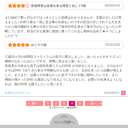
2015/02/10
発達障害は改善出来る障害と信じて!!様
まだ始めて数ヶ月なのではっきりとした効果はわかりませんが、言葉が少しだけ増
えました♪ DVD１枚を一気に見る事が出来ないのですが担当の方にそれでも大丈夫
だから毎日継続する事が大切と言われて毎日DVDを見せて集中力がなくなったら中
断しています。担当の方も親身に相談に乗ってくれるし期待を込めて★４つにしま
した(^-^)
2013/11/02
ゆうママ様
三歳10ヵ月の自閉症スぺクトラムの息子に購入しました。あいちゃんやキスゴンに
興味がなかったみたいですが、実際に見せると違いました。
音楽系が大好きな息子は絶対音感リズムのDVD が大好きになりました。そのおかげ
か今はDVD で出てきた歌を不明瞭ながらも歌ったり、台詞を言ったり語彙が増えま
した。まだまだ、お喋りが出来なかった息子ですが今後に期待したいです。また、
興味が薄かったDVD も最近になり見るようになりました。お喋りが出来るようにな
れば、他のDVD も購入したいと思います。
お店からのコメント
2014/06/17
前へ
1
2
3
4
5
次へ
4 / 5ページ（全41件）
ページTOPへ