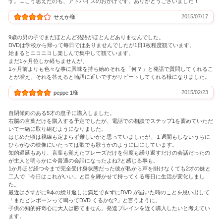
す。←こう思えたのも、アドバイスのおかげです。ありがとうございました！
2015/07/17
せえか様
9歳の男の子でまだほとんど発語がほとんどありませんでした。
DVDは学校から帰って毎日ではありませんでしたが1日1枚程度観ています。
始まるとニコニコし楽しんで集中して観ています。
まだ1ヶ月位しか経ちませんが、
1ヶ月前よりも色々な事に興味を持ち始めそれを「何？」と発語で質問してくれるこ
とが増え、それを答えると喃語に近いですがリピートしてくれる様になりました。
2015/02/23
peppe 1様
自閉傾向のある5才の息子に購入しました。
右脳の言葉だけを購入する予定でしたが、電話での相談でステップ1を薦めていただ
いて一緒に取り組むようになりました。
はじめた頃は視線も定まらず難しいかと思っていましたが、１週間もしないうちに
ひらがなの映像にいたっては歌でも歌うかのように口にしています。
知的遅延もあり、言葉も覚えたフレーズだけを何度も繰り返すだけの会話だったの
が主人と明らかに今普通の会話になったよね?と感じる事も。
1か月ほど経つ今まで完全受け身状態だった彼が私から声を掛けなくても2才の妹と
二人で「今日はこれがいい」と目を輝かせて持ってくる毎日に生活が変化しまし
た。
最近はさすがに9本の繰り返しに満足できずにDVD が届いた時のことを思い出して
「またピンポーンって鳴ってDVD くるかな?」と言うように。
子供の知的好奇心に大人は勝てません。発達ブレインを近く購入したいと考えてい
ます。