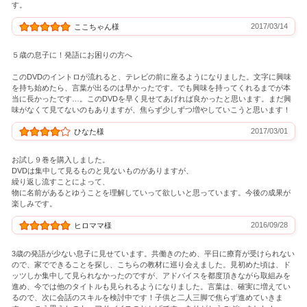
す。
2017/03/14
ここちゃん様
５歳の息子に！発語にお困りの方へ
このDVDのイントロが流れると、テレビの前に座るようになりました。文字に興味
を持ち始めたら、言葉が出るのは早かったです。でも興味を持ってくれるまでが本
当に長かったです…。このDVDを早く見せてあげれば良かったと思います。まだ興
味がなくて見てないのもありますが、焦らず少しずつ増やしていこうと思います！
2017/03/01
ひなた様
お試し９巻を購入しました。
DVDは集中して見るものと見ないものがありますが、
繰り返し流すことによって、
物に名前があるとゆうことを理解していって欲しいと思っています。今後の成果が
楽しみです。
2016/09/28
ヒロママ様
3歳の発語が少ない息子に見せています。共働きのため、平日に療育が受けられない
ので、家でできることを探し、こちらの教材に巡り会えました。見初めた頃は、ド
ッツしか集中して見られなかったのですが、アドバイスを都度頂きながら取組みを
進め、今では他のタイトルも見られるようになりました。言葉は、確実に増えてい
るので、次に会話のスキルを検討中です！子供と二人三脚で焦らず進めていきま