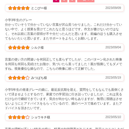
2023/09/09
とこぴー様
小学3年生のグレー
分かっていそうで分かっていない言葉が沢山見つかりました。これだけ分かってい
ない中で、よく授業を受けてこれたなと思うほどです。作文が書けないのではな
く、それ以前に言葉の習得が不十分だったんだと思います。前編のほうも購入させ
てもらいたいと思います。またサポートをよろしくお願いします。
2023/09/04
シルク様
言葉の使い方の間違いを何回正しても直らずでしたが、このパターン化された映像
を何回も何回も見続けたお陰か、気づいたら直ってました！親が指摘してもダメで
すね。視覚優位な娘なので、こちらの映像に頼って正解でした。
2023/05/19
みつばち様
小学5年生の発達グレーの娘に。最近反抗期を迎え、質問をしてもなんでも面倒くさ
いで済ませようとするので、家庭での学習法に行き詰っていましたが、これは見る
だけなので継続できています。気分が向かない時もありますが、無理に視聴はさせ
ないようにとアドバイスをもらっているので、娘のペースで進めています。またア
ドバイスを頂きたいです。
2023/05/10
ショウキチ様