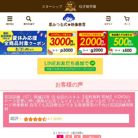
スターシップ
IQ才能学園
星みつる式★映像教育
お客様の声
言語訓練（ST）後編12巻 旧:会話のスキル【送料無料 即納】※DVDの
ケース変更に伴い価格がお安くなりました※ 星みつる式 フラッシュカ
ード映像教材 自宅でも言語療法ができる発達障害の子向け言語訓練用教
材
総評：
4.7 (23件)
1 / 3ページ（全23件）
1
2
3
次へ