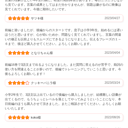
言葉の理解が乏しい4年生の娘に。軽度の知的障害があります。毎日ニコニコしなが
ら見ています。言葉の成果としてはまだ分かりませんが、宿題は嫌がるのに映像は
見てくれています。今後に期待したいです。
2023/04/27
サツキ様
前編と迷いましたが、後編からのスタートです。息子は小学3年生。始めるには遅い
ほうだと思いますが、心が幼いためか、問題なく見てくれていますし、言葉の間違
いの修正も以前よりもスムーズにできるようになりました。伝えるフレーズの１～
６まで、後ほど購入させてください。よろしくお願いします。
2023/04/04
となりちゃん様
前編16巻で3語文まで出るようになりました。まだ質問に答えるのが苦手で、助詞の
使い方を間違えることが多いので、後編でトレーニングしていこうと思います。今
後もよろしくお願いします！
2023/03/24
クッキーバニラ様
小学2年生で、3語文以上出ているので後編から購入しましたが、結構難しい語彙が
出てくるので、もうちょっとレベルを落としてやってみようということになり、本
日前編のほうも購入させて頂きました。またご相談させてください。よろしくお願
いいたします。
2022/08/26
koko様