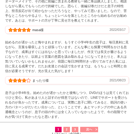
オーダーメイドで、その他に前編に含まれる教材も一緒に単品購入しました。相談
しながら選んでもらったので的確でした。恐らく、後編12巻だけだと息子の特性
上、拒否反応が出て続かなかっただろうなと、やってみて思いました。なので、苦
手なところからやるより、ちょっとレベルを落としたところから始めるのがお勧め
です。あとは、サポートの方が丁寧に見せ方を教えてくれます。
2022/03/17
masa様
始めるのが遅かったと悔やまれますが、もうすぐ小学4年生の息子は、毎日真剣に見
ながら、言葉を吸収しようと頑張っています。どんな事にも慎重で時間をかける息
子なので、成果はすぐには出ないと思っていましたが、作文では長文が書けるよう
になってきたり、以前より言葉の意図を汲み取れるようになってきたりと、本人は
気づいていないかもしれませんが、宿題に毎日2時間付きっ切りでみてきた私には、
目に見える成果です。だたお友達との会話で生かすまでは、もうちょっと時間と自
信が必要そうですが、光が見えた気がします！
2021/08/23
まったり様
息子は小学4年生。始めたのが遅かったかと後悔しつつ、DVDのほうは見てくれてお
りひと安心。私があまり人と話すのが得意ではないので、LINEでサポートを受けら
れるのが良かったです。成果については、実際に息子に聞いてみると、助詞の使い
方のパターンがだいたい分かった、ということです。あとマッチングの中にある共
通概念というのが、息子の頭の中には全く入っていなかったようで、今の段階でそ
れが気づけて良かったなと思います。
1
2
3
次へ
1 / 3ページ（全23件）