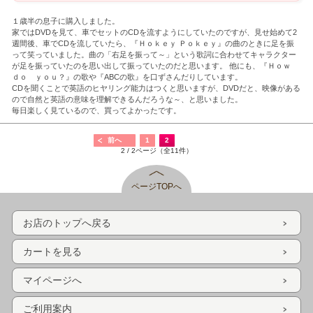
１歳半の息子に購入しました。
家ではDVDを見て、車でセットのCDを流すようにしていたのですが、見せ始めて2
週間後、車でCDを流していたら、『Ｈｏｋｅｙ Ｐｏｋｅｙ』の曲のときに足を振
って笑っていました。曲の「右足を振って～」という歌詞に合わせてキャラクター
が足を振っていたのを思い出して振っていたのだと思います。 他にも、『Ｈｏｗ
ｄｏ ｙｏｕ？』の歌や『ABCの歌』を口ずさんだりしています。
CDを聞くことで英語のヒヤリング能力はつくと思いますが、DVDだと、映像がある
ので自然と英語の意味を理解できるんだろうな～、と思いました。
毎日楽しく見ているので、買ってよかったです。
前へ
1
2
2 / 2ページ（全11件）
ページTOPへ
お店のトップへ戻る
カートを見る
マイページへ
ご利用案内