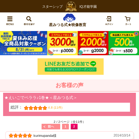
スターシップ
IQ才能学園
星みつる式★映像教育
お客様の声
★えいごでペララ♪1巻★＜星みつる式＞
総評：
4.8 (11件)
2 / 2ページ（全11件）
前へ
1
2
2014/10/14
kurimupanda様