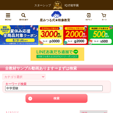
スターシップ
IQ才能学園
星みつる式★映像教育
全教材サンプル動画あります⇒まずは検索
キーワード検索
1 / 1ページ