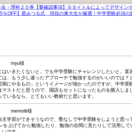
社会・理科２０巻【要確認事項】※タイトルによってデザイン
5％OFF】星みつる式 現役の東大生が厳選！中学受験必須の
myu様
にはいきたくないと。でも中学受験にチャレンジしたいと。某
ては、もう少し違ったアプローチで勉強するのがいいのでは？
児期にやるもの」というイメージが強かったのですが、中学受
はマストだと思うので、国語もセットになったものを購入しま
っているなら、とてもいい教材だと思います。
memotti様
自主学習ができそうなので、塾なしで中学受験をしようと思っ
ョンを上げてから勉強したり、勉強の合間に見たりして活用して
しいです。