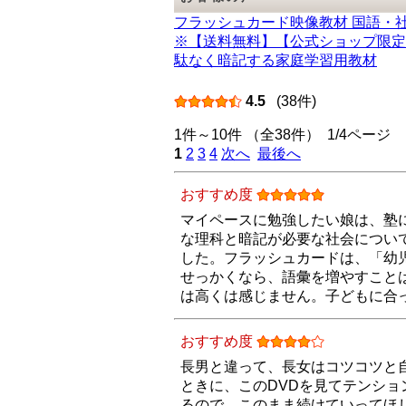
フラッシュカード映像教材 国語・
※【送料無料】【公式ショップ限定
駄なく暗記する家庭学習用教材
4.5
(38件)
1件～10件 （全38件） 1/4ページ
1
2
3
4
次へ
最後へ
おすすめ度
マイペースに勉強したい娘は、塾
な理科と暗記が必要な社会につい
した。フラッシュカードは、「幼
せっかくなら、語彙を増やすこと
は高くは感じません。子どもに合
おすすめ度
長男と違って、長女はコツコツと
ときに、このDVDを見てテンシ
るので、このまま続けていってほ