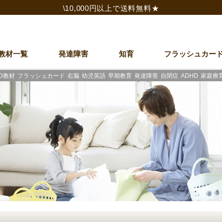
\10,000円以上で送料無料★
教材一覧
発達障害
知育
フラッシュカー
D教材
フラッシュカード
右脳
幼児英語
早期教育
発達障害
自閉症
ADHD
家庭療