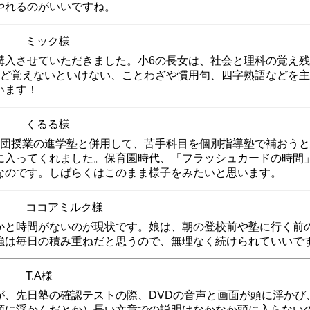
やれるのがいいですね。
ミック様
購入させていただきました。小6の長女は、社会と理科の覚え
けど覚えないといけない、ことわざや慣用句、四字熟語などを
います！
くるる様
集団授業の進学塾と併用して、苦手科目を個別指導塾で補おう
に入ってくれました。保育園時代、「フラッシュカードの時間
なのです。しばらくはこのまま様子をみたいと思います。
ココアミルク様
と時間がないのが現状です。娘は、朝の登校前や塾に行く前の
強は毎日の積み重ねだと思うので、無理なく続けられていいで
T.A様
が、先日塾の確認テストの際、DVDの音声と画面が頭に浮かび
頭に浮かんだとか）長い文章での説明はなかなか頭に入らない